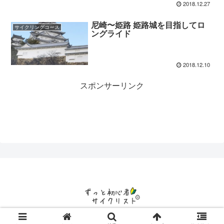
2018.12.27
尼崎〜姫路 姫路城を目指してロ
サイクリングコース
ングライド
2018.12.10
スポンサーリンク
© 2015 ずっと初心者サイクリスト.