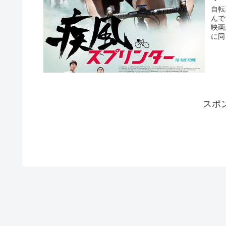
自転
んで
映画
に同
スポ