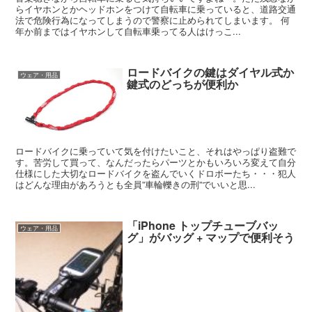
らイヤホンとかヘッドホンをつけて自転車に乗っていると、道路交通
法で危険行為になってしまうので警察に止められてしまいます。 何
年か前まではイヤホンして自転車乗ってる人はけっこ...
ロードバイクの鍵はダイヤル式か
ウェア・用品
鍵式のどっちが便利か
ロードバイクに乗っていて気を付けたいこと、それはやっぱり盗難で
す。苦労して買って、なんだったらパーツとかもいろいろ変えて自分
仕様にした大切なロードバイクを盗んでいくドロボーたち・・・犯人
はどんな理由があろうとも全員”車輪轢きの刑”でいいと思...
「iPhone トップチューブバッ
ウェア・用品
グ」がバッグ + マップで便利そう