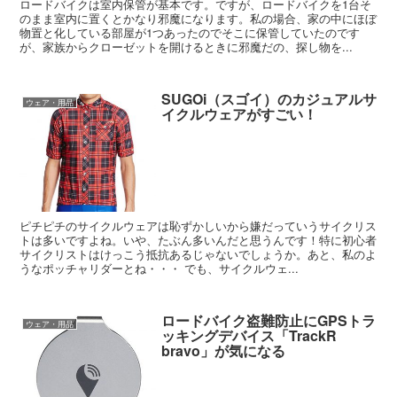
ロードバイクは室内保管が基本です。ですが、ロードバイクを1台そ
のまま室内に置くとかなり邪魔になります。私の場合、家の中にほぼ
物置と化している部屋が1つあったのでそこに保管していたのです
が、家族からクローゼットを開けるときに邪魔だの、探し物を...
SUGOi（スゴイ）のカジュアルサ
ウェア・用品
イクルウェアがすごい！
ピチピチのサイクルウェアは恥ずかしいから嫌だっていうサイクリス
トは多いですよね。いや、たぶん多いんだと思うんです！特に初心者
サイクリストはけっこう抵抗あるじゃないでしょうか。あと、私のよ
うなポッチャリダーとね・・・ でも、サイクルウェ...
ロードバイク盗難防止にGPSトラ
ウェア・用品
ッキングデバイス「TrackR
bravo」が気になる