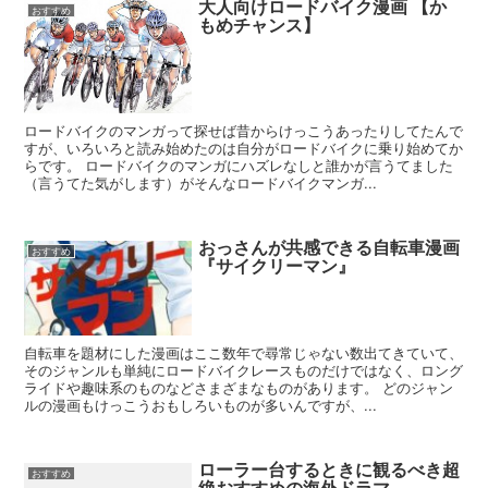
大人向けロードバイク漫画 【か
おすすめ
もめチャンス】
ロードバイクのマンガって探せば昔からけっこうあったりしてたんで
すが、いろいろと読み始めたのは自分がロードバイクに乗り始めてか
らです。 ロードバイクのマンガにハズレなしと誰かが言うてました
（言うてた気がします）がそんなロードバイクマンガ...
おっさんが共感できる自転車漫画
おすすめ
『サイクリーマン』
自転車を題材にした漫画はここ数年で尋常じゃない数出てきていて、
そのジャンルも単純にロードバイクレースものだけではなく、ロング
ライドや趣味系のものなどさまざまなものがあります。 どのジャン
ルの漫画もけっこうおもしろいものが多いんですが、...
ローラー台するときに観るべき超
おすすめ
絶おすすめの海外ドラマ